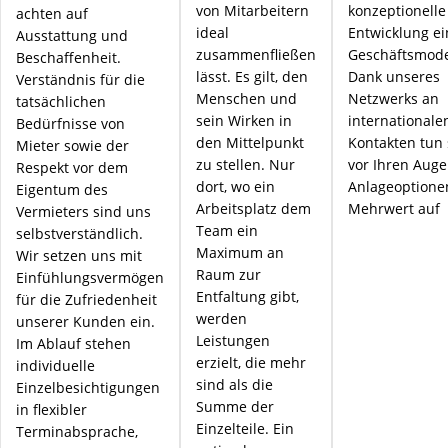
von Mitarbeitern
konzeptionelle
achten auf
ideal
Entwicklung ei
Ausstattung und
zusammenfließen
Geschäftsmode
Beschaffenheit.
lässt. Es gilt, den
Dank unseres
Verständnis für die
Menschen und
Netzwerks an
tatsächlichen
sein Wirken in
internationale
Bedürfnisse von
den Mittelpunkt
Kontakten tun 
Mieter sowie der
zu stellen. Nur
vor Ihren Aug
Respekt vor dem
dort, wo ein
Anlageoptione
Eigentum des
Arbeitsplatz dem
Mehrwert auf
Vermieters sind uns
Team ein
selbstverständlich.
Maximum an
Wir setzen uns mit
Raum zur
Einfühlungsvermögen
Entfaltung gibt,
für die Zufriedenheit
werden
unserer Kunden ein.
Leistungen
Im Ablauf stehen
erzielt, die mehr
individuelle
sind als die
Einzelbesichtigungen
Summe der
in flexibler
Einzelteile. Ein
Terminabsprache,