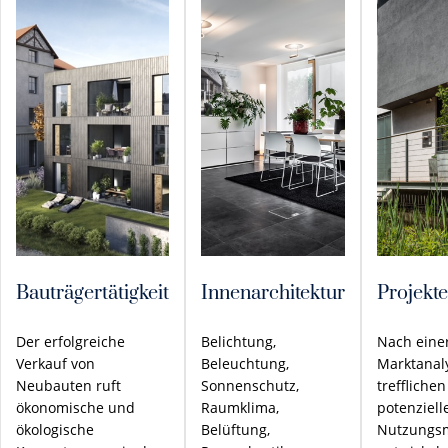
Bauträgertätigkeit
Innenarchitektur
Projekt
Der erfolgreiche
Belichtung,
Nach einer
Verkauf von
Beleuchtung,
Marktanal
Neubauten ruft
Sonnenschutz,
treffliche
ökonomische und
Raumklima,
potenziell
ökologische
Belüftung,
Nutzungsm