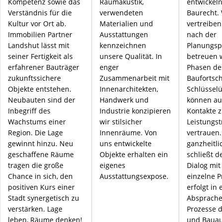
Kompetenz sowie das
Raumakustik,
entwickeln
Verständnis für die
verwendeten
Baurecht. 
Kultur vor Ort ab.
Materialien und
vertreiben
Immobilien Partner
Ausstattungen
nach der
Landshut lässt mit
kennzeichnen
Planungsp
seiner Fertigkeit als
unsere Qualität. In
betreuen 
erfahrener Bauträger
enger
Phasen de
zukunftssichere
Zusammenarbeit mit
Baufortsch
Objekte entstehen.
Innenarchitekten,
Schlüsselü
Neubauten sind der
Handwerk und
können au
Inbegriff des
Industrie konzipieren
Kontakte z
Wachstums einer
wir stilsicher
Leistungs
Region. Die Lage
Innenräume. Von
vertrauen.
gewinnt hinzu. Neu
uns entwickelte
ganzheitli
geschaffene Räume
Objekte erhalten ein
schließt d
tragen die große
eigenes
Dialog mit
Chance in sich, den
Ausstattungsexpose.
einzelne P
positiven Kurs einer
erfolgt in
Stadt synergetisch zu
Absprache.
verstärken. Lage
Prozesse 
leben, Räume denken!
und Bauau